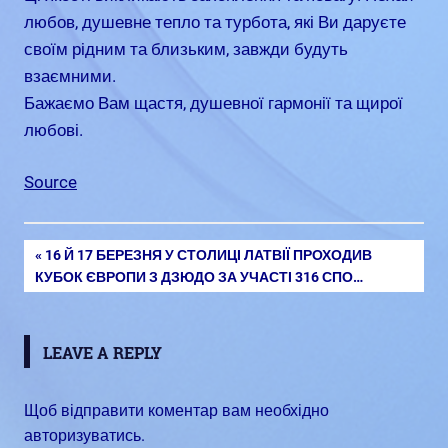
любов, душевне тепло та турбота, які Ви даруєте
своїм рідним та близьким, завжди будуть
взаємними.
Бажаємо Вам щастя, душевної гармонії та щирої
любові.
Source
PREVIOUS
16 Й 17 БЕРЕЗНЯ У СТОЛИЦІ ЛАТВІЇ ПРОХОДИВ
Навігація
КУБОК ЄВРОПИ З ДЗЮДО ЗА УЧАСТІ 316 СПО…
POST:
записів
LEAVE A REPLY
Щоб відправити коментар вам необхідно
авторизуватись
.