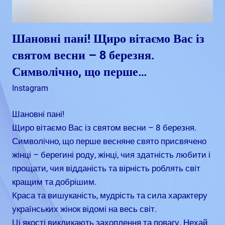
Шановні пані! Щиро вітаємо Вас із
святом весни – 8 березня.
Символічно, що перше…
Березень 22, 2024
admin
Instagram
Шановні пані!
Щиро вітаємо Вас із святом весни – 8 березня.
Символічно, що перше весняне свято присвячено
жінці – берегині роду, жінці, чия здатність любити і
прощати, чия відданість та вірність роблять світ
кращим та добрішим.
Краса та вишуканість, мудрість та сила характеру
українських жінок відомі на весь світ.
Ці якості викликають захоплення та повагу. Нехай