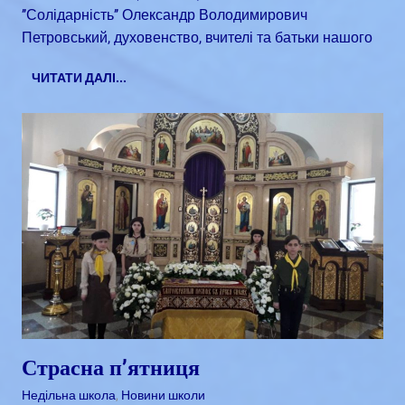
’’Солідарність’’ Олександр Володимирович
Петровський, духовенство, вчителі та батьки нашого
ЧИТАТИ ДАЛІ...
Страсна п’ятниця
Квітень 6, 2018
admin
Недільна школа
,
Новини школи