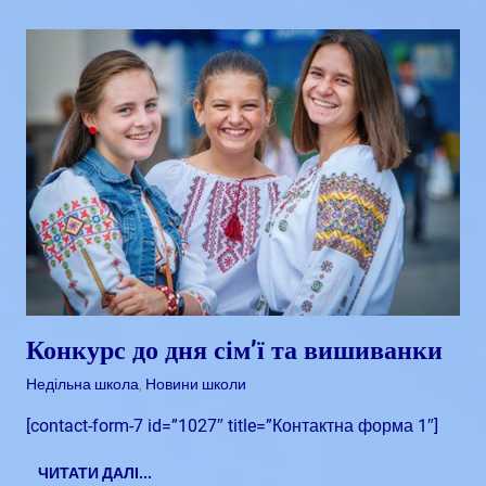
Конкурс до дня сім’ї та вишиванки
Квітень 26, 2018
admin
Недільна школа
,
Новини школи
[contact-form-7 id=”1027″ title=”Контактна форма 1″]
ЧИТАТИ ДАЛІ...