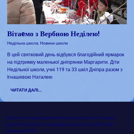
Вітаeмо з Вербною Неділею!
Квітень 2, 2018
admin
Недільна школа
,
Новини школи
В цей святковий день відбувся благодійний ярмарок
на підтримку маленької дніпрянки Маргарити. Діти
Недільної школи, учні 119 та 33 шкіл Дніпра разом з
Ігнашевою Наталею
ЧИТАТИ ДАЛІ...
Українське подвір'я духовно-культурний центр.Осередок
духовно-культурного середовища для молоді.Всі права
захищени 2018