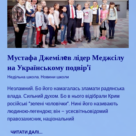
Мустафа Джемілeв лідер Меджсілу
на Українському подвір’ї
Квітень 27, 2018
admin
Недільна школа
,
Новини школи
Незламний. Бо його намагалась зламати радянська
влада. Сильний духом. Бо в нього відібрали Крим
російські ’’зелені чоловічки’’. Нині його називають
людиною-легендою; він – усесвітньовідомий
правозахисник, національний
ЧИТАТИ ДАЛІ...