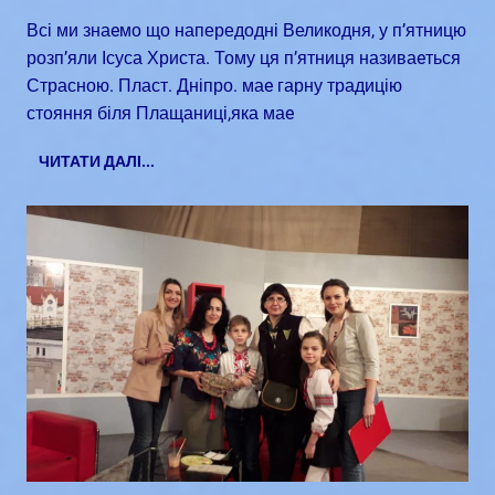
Всі ми знаeмо що напередодні Великодня, у п’ятницю
розп’яли Ісуса Христа. Тому ця п’ятниця називаeться
Страсною. Пласт. Дніпро. маe гарну традицію
стояння біля Плащаниці,яка маe
ЧИТАТИ ДАЛІ...