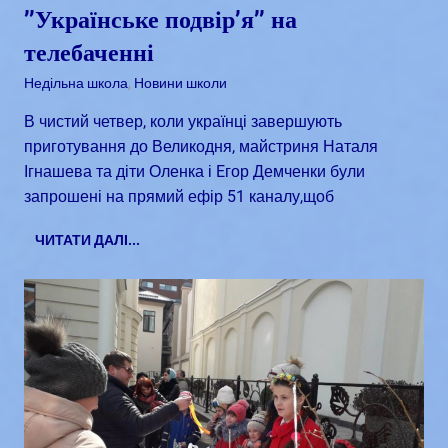
’’Українське подвір’я’’ на
телебаченні
Квітень 6, 2018
admin
Недільна школа
,
Новини школи
В чистий четвер, коли українці завершують
приготування до Великодня, майстриня Наталя
Ігнашева та діти Оленка і Eгор Демченки були
запрошені на прямий ефір 51 каналу,щоб
ЧИТАТИ ДАЛІ...