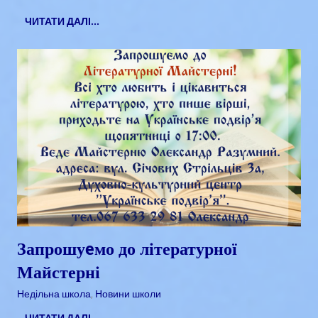
ЧИТАТИ ДАЛІ...
Запрошуeмо до літературної
Майстерні
Квітень 16, 2018
admin
Недільна школа
,
Новини школи
ЧИТАТИ ДАЛІ...