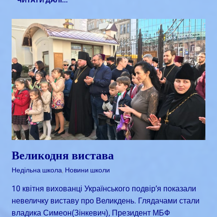
Великодня вистава
Квітень 13, 2018
admin
Недільна школа
,
Новини школи
10 квітня вихованці Українського подвір’я показали
невеличку виставу про Великдень. Глядачами стали
владика Симеон(Зінкевич), Президент МБФ