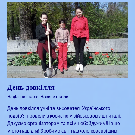
День довкілля
Квітень 21, 2018
admin
Недільна школа
,
Новини школи
День довкілля учні та вихователі Українського
подвір’я провели з користю у військовому шпиталі.
Дякуeмо організаторам та всім небайдужим!Наше
місто-наш дім! Зробимо світ навколо красивішим!