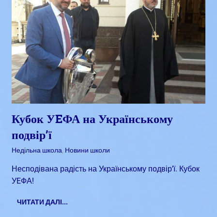
Кубок УEФА на Українському
подвір’ї
Квітень 23, 2018
admin
Недільна школа
,
Новини школи
Несподівана радість на Українському подвір’ї. Кубок
УEФА!
ЧИТАТИ ДАЛІ...