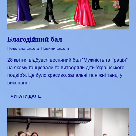
Благодійний бал
Квітень 30, 2018
admin
Недільна школа
,
Новини школи
28 квітня відбувся весняний бал ’’Мужність та Грація’’
на якому танцювали та витворяли діти Українського
подвір’я. Це було красиво, запальні та ніжні танці у
виконанні
ЧИТАТИ ДАЛІ...