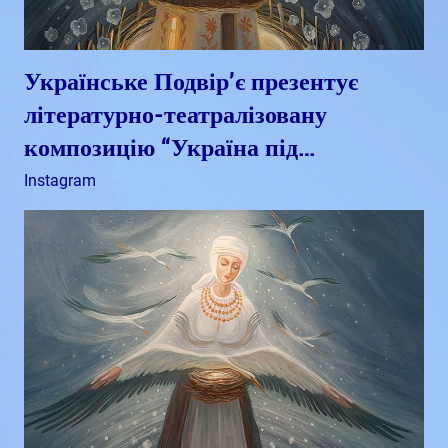
Українське Подвір’є презентує
літературно-театралізовану
композицію “Україна під…
Вересень 26, 2023
admin
Instagram