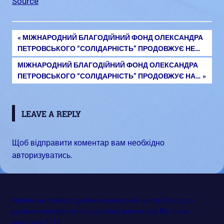
Source
PREVIOUS
МІЖНАРОДНИЙ БЛАГОДІЙНИЙ ФОНД ОЛЕКСАНДРА
Навігація
ПЕТРОВСЬКОГО “СОЛІДАРНІСТЬ” ПРОДОВЖУЄ НЕ…
POST:
NEXT
МІЖНАРОДНИЙ БЛАГОДІЙНИЙ ФОНД ОЛЕКСАНДРА
записів
POST:
ПЕТРОВСЬКОГО “СОЛІДАРНІСТЬ” ПРОДОВЖУЄ НА…
LEAVE A REPLY
Щоб відправити коментар вам необхідно
авторизуватись
.
Українське подвір'я духовно-культурний центр.Осередок
духовно-культурного середовища для молоді.Всі права
захищени 2018