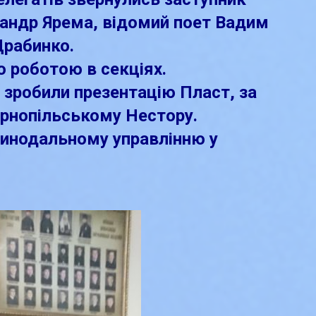
сандр Ярема, відомий поет Вадим
Драбинко.
 роботою в секціях.
у зробили презентацію Пласт, за
ернопільському Нестору.
Синодальному управлінню у