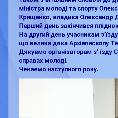
міністра молоді та спорту Олек
Крищенко, владика Олександр 
Перший день закінчився плідною
На другий день учасникам з’їзд
що велика дяка Архіeпископу Т
Дякуeмо організаторам з’ їзду 
справах молоді.
Чекаeмо наступного року.