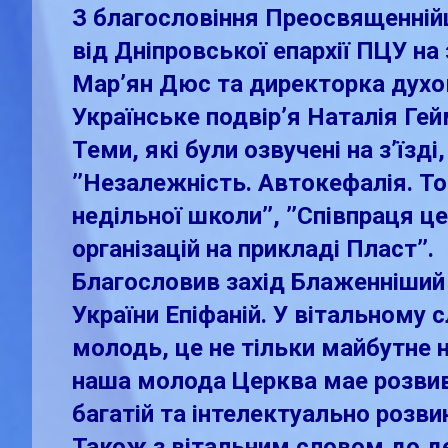
З благословіння Преосвященній
від Дніпровської eпархії ПЦУ на 
Мар’ян Дюс та директорка духо
Українське подвір’
я Наталія Гей
Теми, які були озвучені на з’їзді,
’’Незалежність. Автокефалія. Том
недільної школи’’, ’’Співпраця 
організацій на прикладі Пласт’’.
Благословив захід Блаженніший 
України Епіфаній. У вітальному 
молодь, це не тільки майбутнe на
наша молода Церква маe розвив
багатій та інтелектуально розви
Також з вітальним словом до де