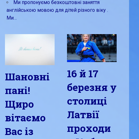
Ми пропонуємо безкоштовні заняття
англійською мовою для дітей різного віку .
Ми…
16 й 17
Шановні
березня у
пані!
столиці
Щиро
Латвії
вітаємо
проходи
Вас із