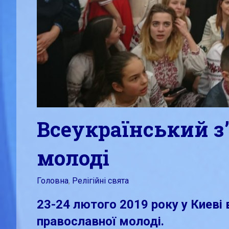
Всеукраїнський з’
молоді
Лютий 25, 2019
admin
Головна
,
Релігійні свята
23-24 лютого 2019 року у Киeві 
православної молоді.