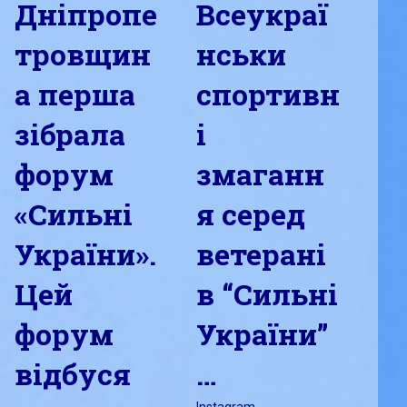
Дніпропе
Всеукраї
тровщин
нськи
а перша
спортивн
зібрала
і
форум
змаганн
«Сильні
я серед
України».
ветерані
Цей
в “Сильні
форум
України”
відбуся
…