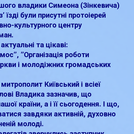
шого владики Симеона (Зінкевича)
з’ їзді були присутні протоіeрей
вно-культурного центру
ман.
 актуальні та цікаві:
ос’’, ’’Організація роботи
церкви і молодіжних громадських
митрополит Київський і всіeї
слові Владика зазначив, що
шої країни, а і її сьогодення. І що,
атися завдяки активній, духовно
неній молоді.
легатів звернулись заступник