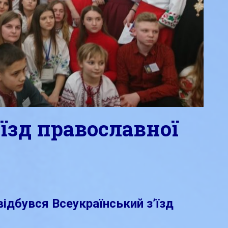
їзд православної
відбувся Всеукраїнський з’їзд