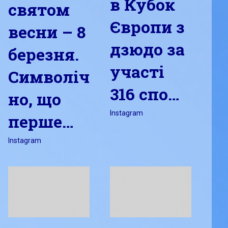
в Кубок
святом
Європи з
весни – 8
дзюдо за
березня.
участі
Символіч
316 спо…
но, що
Березень 22, 2024
admin
Instagram
перше…
Березень 22, 2024
admin
Instagram