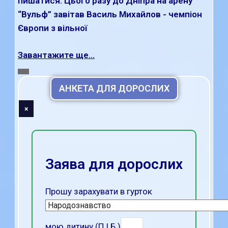
пишатися. Цього разу до Дніпра на арену
“Вульф” завітав Василь Михайлов - чемпіон
Європи з вільної
Завантажите ще...
АНКЕТА ДЛЯ ДОРОСЛИХ
×
Заява для дорослих
Прошу зарахувати в гурток
мою дитину (П.І.Б.)