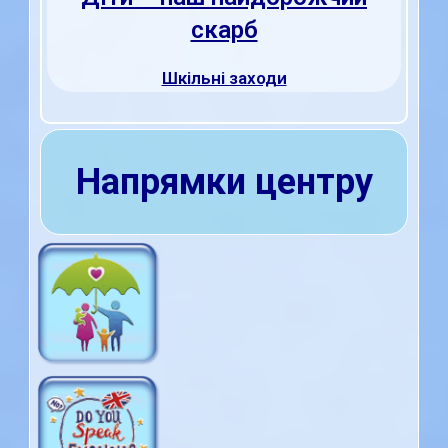
скарб
Шкільні заходи
Напрямки центру