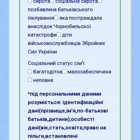
сирота
соціальна сирота
позбавлена батьківського
піклування
яка постраждала
внаслідок Чорнобильскої
катастрофи
діти
військовослужбовців Збройних
Сил України
Соціальний статус сім'ї:
багатодітна
малозабеспечена
неповна
*під персональними даними
розуміється: ідентифікаційні
дані(прізвище,ім'я,по-батькові
батьків,дитини);особисті
дані(вік,стать,освіта,право на
пільги,встановлені