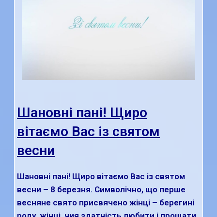
Шановні пані! Щиро
вітаємо Вас із святом
весни
Шановні пані! Щиро вітаємо Вас із святом
весни – 8 березня. Символічно, що перше
весняне свято присвячено жінці – берегині
роду, жінці, чия здатність любити і прощати,