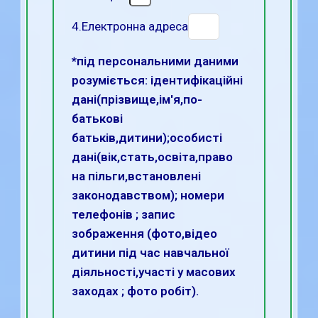
4.Електронна адреса
*під персональними даними
розуміється: ідентифікаційні
дані(прізвище,ім'я,по-
батькові
батьків,дитини);особисті
дані(вік,стать,освіта,право
на пільги,встановлені
законодавством); номери
телефонів ; запис
зображення (фото,відео
дитини під час навчальної
діяльності,участі у масових
заходах ; фото робіт).