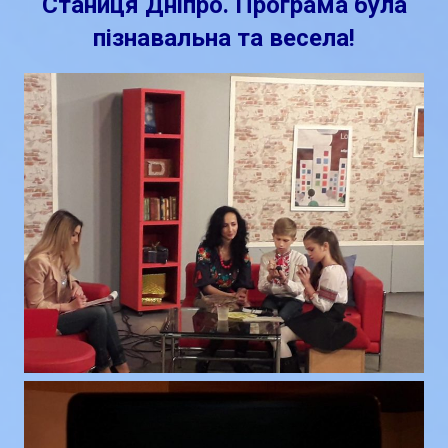
Станиця Дніпро. Програма була
пізнавальна та весела!