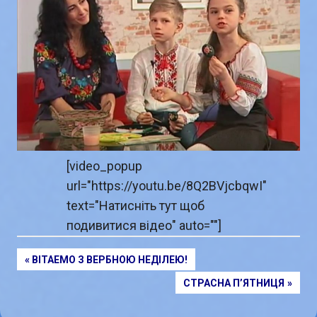
[video_popup
url="https://youtu.be/8Q2BVjcbqwI"
text="Натисніть тут щоб
подивитися відео" auto=""]
PREVIOUS
ВІТАEМО З ВЕРБНОЮ НЕДІЛЕЮ!
Навігація
POST:
NEXT
СТРАСНА П’ЯТНИЦЯ
POST:
записів