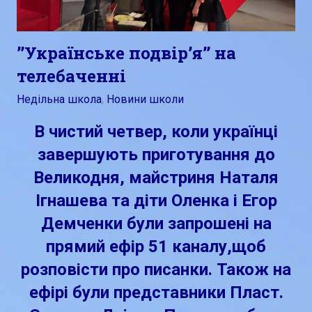
’’Українське подвір’я’’ на
телебаченні
Квітень 6, 2018
admin
Недільна школа
,
Новини школи
В чистий четвер, коли українці
завершують приготування до
Великодня, майстриня Наталя
Ігнашева та діти Оленка і Eгор
Демченки були запрошені на
прямий ефір 51 каналу,щоб
розповісти про писанки. Також на
ефірі були представники Пласт.