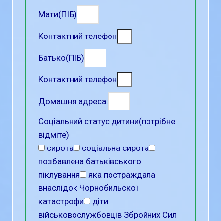
Мати(ПІБ)
Контактний телефон
Батько(ПІБ)
Контактний телефон
Домашня адреса:
Соціальний статус дитини(потрібне
відміте)
сирота
соціальна сирота
позбавлена батьківського
піклування
яка постраждала
внаслідок Чорнобильскої
катастрофи
діти
військовослужбовців Збройних Сил