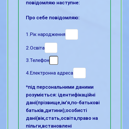
повідомляю наступне:
Про себе повідомляю:
1.Рік народження
2.Освіта
3.Телефон
4.Електронна адреса
*під персональними даними
розуміється: ідентифікаційні
дані(прізвище,ім'я,по-батькові
батьків,дитини);особисті
дані(вік,стать,освіта,право на
пільги,встановлені