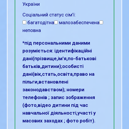
України
Соціальний статус сім'ї:
багатодітна
малозабеспечена
неповна
*під персональними даними
розуміється: ідентифікаційні
дані(прізвище,ім'я,по-батькові
батьків,дитини);особисті
дані(вік,стать,освіта,право на
пільги,встановлені
законодавством); номери
телефонів ; запис зображення
(фото,відео дитини під час
навчальної діяльності,участі у
масових заходах ; фото робіт).