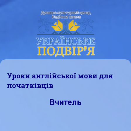
Skip
Духовно
Недільна
to
–
content
культурний
школа
центр
"Українське
подвір'я"
Уроки англійської мови для
початківців
Вчитель