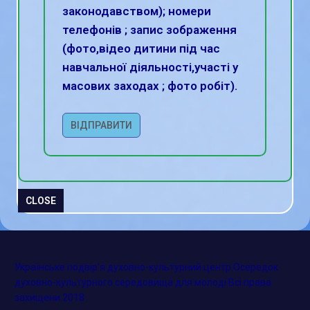
законодавством); номери
телефонів ; запис зображення
(фото,відео дитини під час
навчальної діяльності,участі у
масових заходах ; фото робіт).
ВІДПРАВИТИ
CLOSE
Українське подвір'я духовно-культурний центр.Осередок
духовно-культурного середовища для молоді.Всі права
захищени 2018