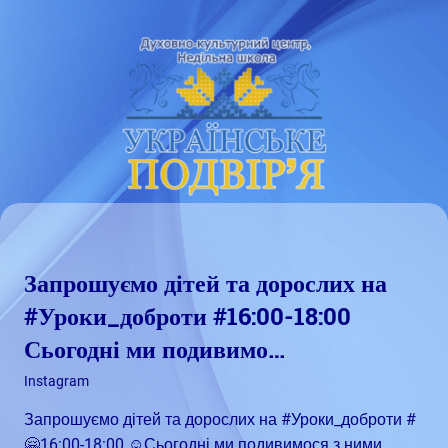
Skip
Духовно
Недільна
to
–
content
культурний
школа
центр
"Українське
подвір'я"
Запрошуємо дітей та дорослих на
#Уроки_доброти #16:00-18:00
Сьогодні ми подивимо…
Грудень 21, 2023
admin
Instagram
Запрошуємо дітей та дорослих на #Уроки_доброти #
🤗16:00-18:00 ☺️Сьогодні ми подивимося з ними