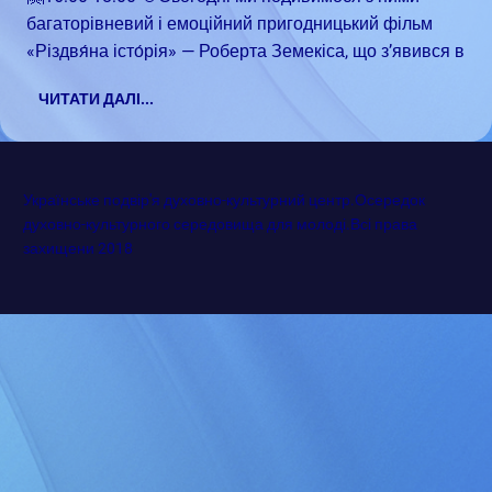
багаторівневий і емоційний пригодницький фільм
«Різдвя́на істо́рія» — Роберта Земекіса, що з’явився в
ЧИТАТИ ДАЛІ...
Українське подвір'я духовно-культурний центр.Осередок
духовно-культурного середовища для молоді.Всі права
захищени 2018